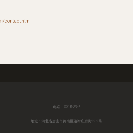
ontact.html
电话：0315-39**
地址：河北省唐山市路南区达谢庄后街22-2号